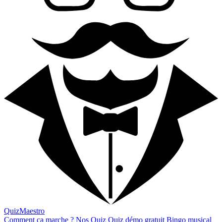
QuizMaestro
Comment ça marche ?
Nos Quiz
Quiz démo gratuit
Bingo musical