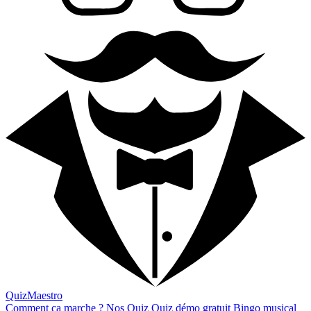
QuizMaestro
Comment ça marche ?
Nos Quiz
Quiz démo gratuit
Bingo musical