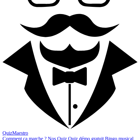
QuizMaestro
Comment ça marche ?
Nos Quiz
Quiz démo gratuit
Bingo musical