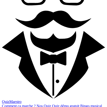
QuizMaestro
Comment ça marche ?
Nos Quiz
Quiz démo gratuit
Bingo musical