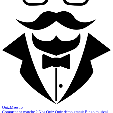
QuizMaestro
Comment ça marche ?
Nos Quiz
Quiz démo gratuit
Bingo musical